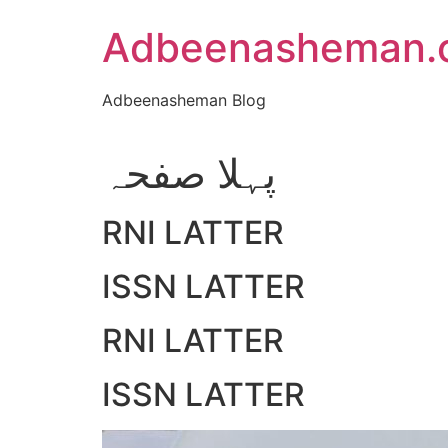
Skip
Adbeenasheman.
to
content
Adbeenasheman Blog
پہلا صفحہ
RNI LATTER
ISSN LATTER
RNI LATTER
ISSN LATTER