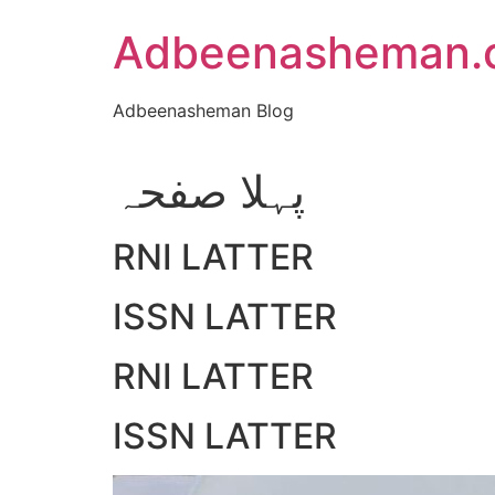
Skip
Adbeenasheman.
to
content
Adbeenasheman Blog
پہلا صفحہ
RNI LATTER
ISSN LATTER
RNI LATTER
ISSN LATTER