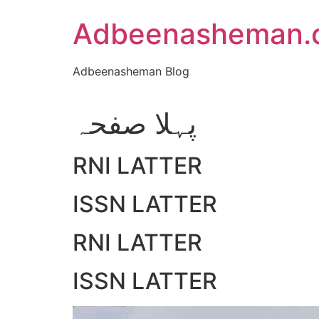
Skip
Adbeenasheman.
to
content
Adbeenasheman Blog
پہلا صفحہ
RNI LATTER
ISSN LATTER
RNI LATTER
ISSN LATTER