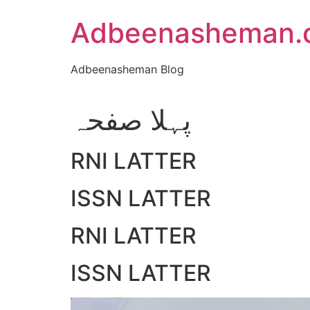
Skip
Adbeenasheman.
to
content
Adbeenasheman Blog
پہلا صفحہ
RNI LATTER
ISSN LATTER
RNI LATTER
ISSN LATTER