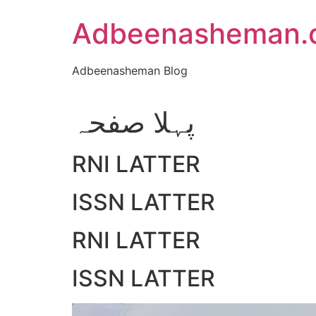
Skip
Adbeenasheman.
to
content
Adbeenasheman Blog
پہلا صفحہ
RNI LATTER
ISSN LATTER
RNI LATTER
ISSN LATTER